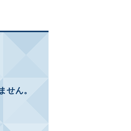
ません。
。